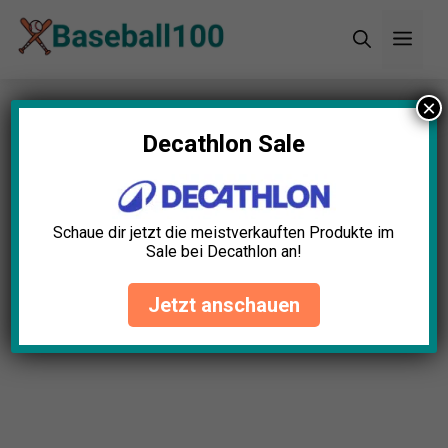
Zum
Men
Inhalt
springen
×
Startseite
»
Blog
»
Baseball Bälleimer Test: Die 5
besten (Bestenliste)
Decathlon Sale
Schaue dir jetzt die meistverkauften Produkte im
Sale bei Decathlon an!
Jetzt anschauen