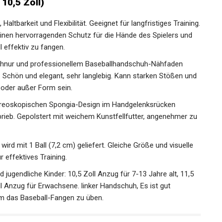
 Erwachsene (Braun, 10,5 Zoll)
ltbarkeit und Flexibilität. Geeignet für langfristiges
 bietet es einen hervorragenden Schutz für die Hände des
 den Baseball effektiv zu fangen.
hnur und professionellem Baseballhandschuh-Nähfaden
 Schön und elegant, sehr langlebig. Kann starken Stößen
fline oder außer Form sein.
reoskopischen Spongia-Design im Handgelenksrücken
brieb. Gepolstert mit weichem Kunstfellfutter, angenehmer
rd mit 1 Ball (7,2 cm) geliefert. Gleiche Größe und visuelle
 effektives Training.
ugendliche Kinder: 10,5 Zoll Anzug für 7-13 Jahre alt, 11,5
ll Anzug für Erwachsene. linker Handschuh, Es ist gut
m das Baseball-Fangen zu üben.