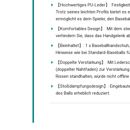
【Hochwertiges PU-Leder】: Festigkeit, Ha
Training. Trotz seines leichten Profils
Spielers und ermöglicht es dem Spieler,
【Komfortables Design】: Mit dem ste
verhindern Sie, dass das Handgelenk a
【Beinhaltet】: 1 x Baseballhandschuh, wi
Hinweise wie bei Standard-Baseballs für
【Doppelte Verstärkung】: Mit Ledersc
(doppelter Nahtfaden) zur Verstärkung.
und Rissen standhalten, würde nicht of
【Stoßdämpfungsdesign】: Eingebautes
des Balls erheblich reduziert.