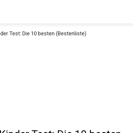
er Test: Die 10 besten (Bestenliste)
Decathlon Sale
aue dir jetzt die meistverkauften Produkte im Sale bei Decathlon
Jetzt anschauen