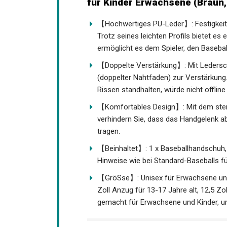
Softballhandschuhe für Kinder
【Hochwertiges PU-Leder】: Festigkeit, Ha
Training. Trotz seines leichten Profils
Spielers und ermöglicht es dem Spieler,
【Doppelte Verstärkung】: Mit Ledersc
(doppelter Nahtfaden) zur Verstärkung.
und Rissen standhalten, würde nicht of
【Komfortables Design】: Mit dem ste
verhindern Sie, dass das Handgelenk a
zu tragen.
【Beinhaltet】: 1 x Baseballhandschuh, wi
Hinweise wie bei Standard-Baseballs für
【GröSse】: Unisex für Erwachsene und j
Zoll Anzug für 13-17 Jahre alt, 12,5 Zo
gemacht für Erwachsene und Kinder, u