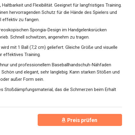
ltbarkeit und Flexibilität. Geeignet für langfristiges
 bietet es einen hervorragenden Schutz für die Hände des
 den Baseball effektiv zu fangen.
reoskopischen Spongia-Design im Handgelenksrücken
brieb. Schnell schwitzen, angenehm zu tragen.
rd mit 1 Ball (7,2 cm) geliefert. Gleiche Größe und visuelle
 effektives Training.
hnur und professionellem Baseballhandschuh-Nähfaden
 Schön und elegant, sehr langlebig. Kann starken Stößen
fline oder außer Form sein.
 Stoßdämpfungsmaterial, das die Schmerzen beim Erhalt
Preis prüfen