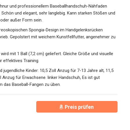
hnur und professionellem Baseballhandschuh-Nähfaden
 Schön und elegant, sehr langlebig. Kann starken Stößen
fline oder außer Form sein.
reoskopischen Spongia-Design im Handgelenksrücken
brieb. Gepolstert mit weichem Kunstfellfutter, angenehmer
rd mit 1 Ball (7,2 cm) geliefert. Gleiche Größe und visuelle
 effektives Training.
ugendliche Kinder: 10,5 Zoll Anzug für 7-13 Jahre alt, 11,5
ll Anzug für Erwachsene. linker Handschuh, Es ist gut
m das Baseball-Fangen zu üben.
Preis prüfen