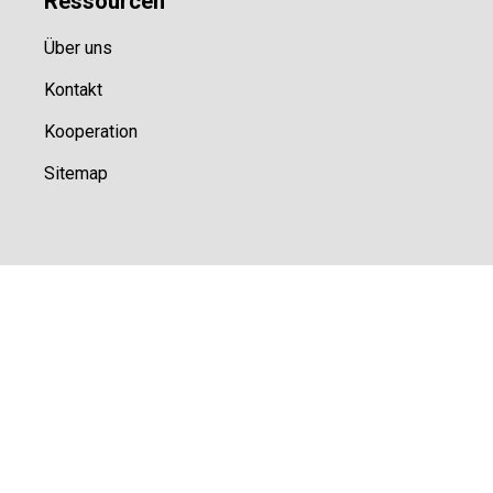
Ressource
n
Über uns
Kontakt
Kooperation
Sitemap
© Sports100,
2026
Impressum
Datenschutz
Unsere Redaktion wird durch Leser unterstützt. Wir verlinken