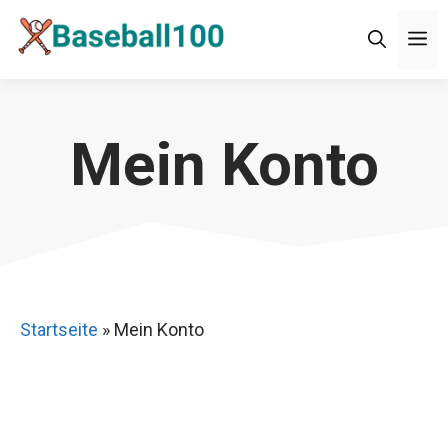
Zum
M
Inhalt
springen
Mein Konto
Startseite
»
Mein Konto