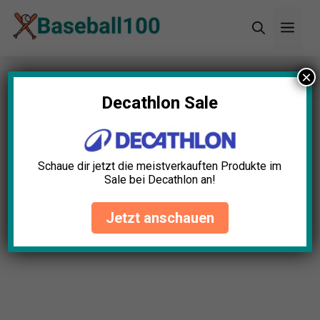
Zum
Men
Inhalt
springen
×
Startseite
»
Blog
»
Schlägergriffband Test: Die 5
besten (Bestenliste)
Decathlon Sale
Schaue dir jetzt die meistverkauften Produkte im
Sale bei Decathlon an!
Jetzt anschauen