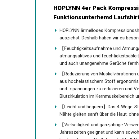
HOPLYNN 4er Pack Kompressio
Ärmelloses Funktionsunterhem
Grau Weiß L
HOPLYNN ärmelloses Kompressionsshirt 
ausziehst. Deshalb haben wir es bes
【Feuchtigkeitsaufnahme und Atmungsak
atmungsaktives und feuchtigkeitsableit
und auch unangenehme Gerüche fernhäl
【Reduzierung von Muskelvibrationen 
wurde aus hochelastischem Stoff ergon
Muskelvibrationen und -spannungen zu 
verbessert es die Blutzirkulation im Ke
【Leicht und bequem】Das 4-Wege-Stret
Flatlock-Nähte gleiten sanft über die 
Tragegefühl.