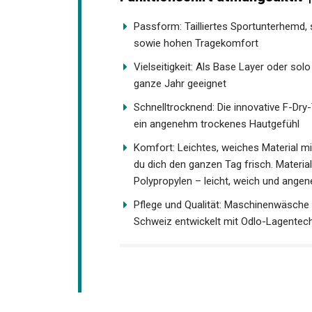
Odlo Herren-Unterhemd Kurzar
| Funktionsshirt atmungsakti
Passform: Tailliertes Sportunterhemd, 
sowie hohen Tragekomfort
Vielseitigkeit: Als Base Layer oder so
ganze Jahr geeignet
Schnelltrocknend: Die innovative F-Dry-
ein angenehm trockenes Hautgefühl
Komfort: Leichtes, weiches Material m
du dich den ganzen Tag frisch. Materia
Polypropylen – leicht, weich und ange
Pflege und Qualität: Maschinenwäsche 4
Schweiz entwickelt mit Odlo-Lagentech