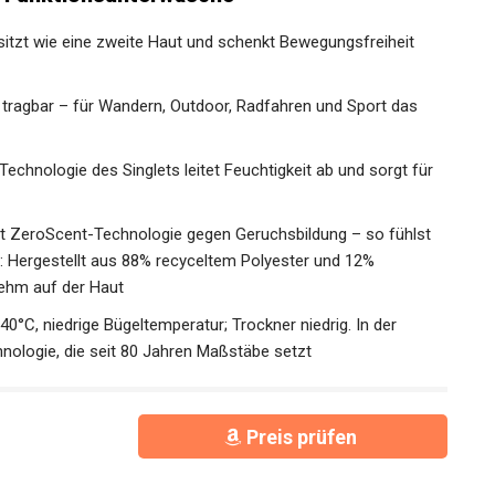
m Active F-Dry Light | Schwarz | Größe XL
v | Funktionsunterwäsche
sitzt wie eine zweite Haut und schenkt Bewegungsfreiheit
lo tragbar – für Wandern, Outdoor, Radfahren und Sport das
Technologie des Singlets leitet Feuchtigkeit ab und sorgt für
it ZeroScent-Technologie gegen Geruchsbildung – so fühlst
l: Hergestellt aus 88% recyceltem Polyester und 12%
nehm auf der Haut
0°C, niedrige Bügeltemperatur; Trockner niedrig. In der
nologie, die seit 80 Jahren Maßstäbe setzt