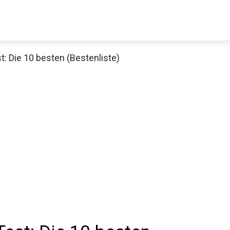
: Die 10 besten (Bestenliste)
Decathlon Sale
aue dir jetzt die meistverkauften Produkte im Sale bei Decathlon
Jetzt anschauen