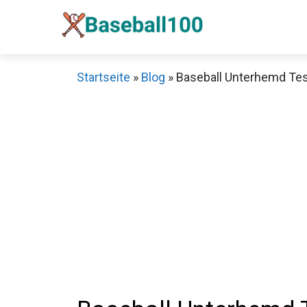
Zum
Inhalt
springen
Startseite
»
Blog
»
Baseball Unterhemd Test
Sch