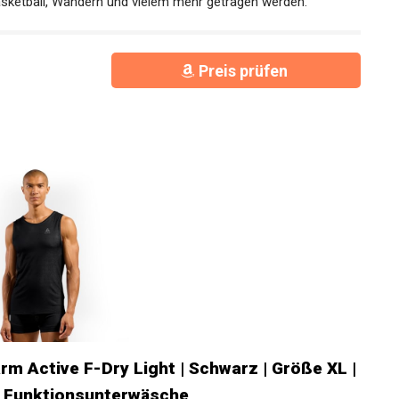
dung】Das Laufshirt für Herren ärmellos ist für alle vier
 drinnen als auch draußen bei verschiedenen Aktivitäten wie
Basketball, Wandern und vielem mehr getragen werden.
Preis prüfen