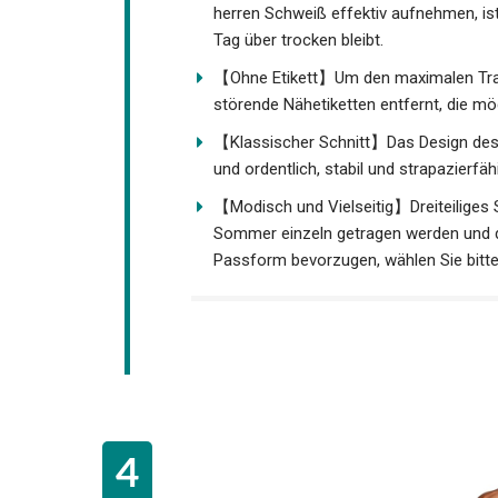
neigt nicht zum einlaufen.
【Feuchtigkeitsabsorbierend】Dank hoc
herren Schweiß effektiv aufnehmen, ist
Tag über trocken bleibt.
【Ohne Etikett】Um den maximalen Trage
störende Nähetiketten entfernt, die mö
【Klassischer Schnitt】Das Design des 
sauber und ordentlich, stabil und strapa
【Modisch und Vielseitig】Dreiteiliges
im Sommer einzeln getragen werden und
Passform bevorzugen, wählen Sie bitt