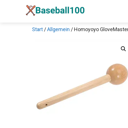
Zum
Inhalt
springen
Start
/
Allgemein
/ Homoyoyo GloveMaste